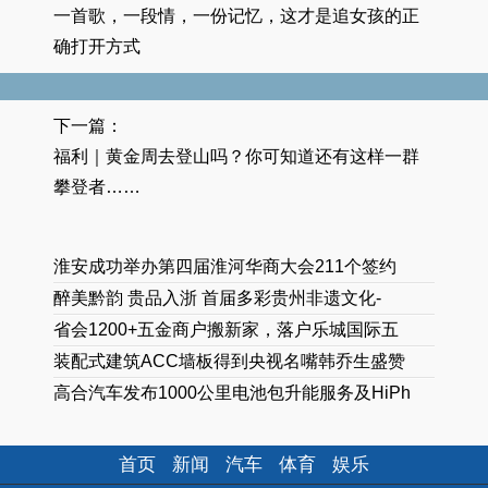
一首歌，一段情，一份记忆，这才是追女孩的正
确打开方式
下一篇：
福利｜黄金周去登山吗？你可知道还有这样一群
攀登者……
淮安成功举办第四届淮河华商大会211个签约
醉美黔韵 贵品入浙 首届多彩贵州非遗文化-
省会1200+五金商户搬新家，落户乐城国际五
装配式建筑ACC墙板得到央视名嘴韩乔生盛赞
高合汽车发布1000公里电池包升能服务及HiPh
首页
新闻
汽车
体育
娱乐